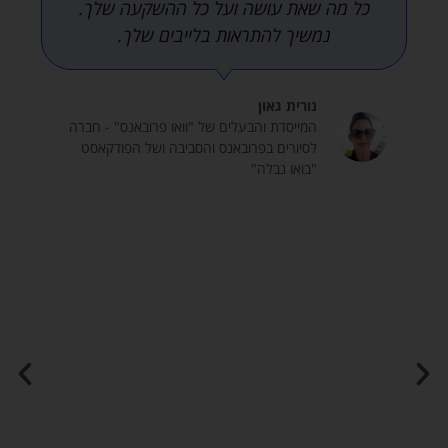
ל
אליה גיליתי שהיא בדיוק מה שחיפשתי. לאורך
י
כל תכנית הליווי וגם אחריה קיבלתי ואני
ם
ממשיכה לקבל, יחס אישי ושירות מקסימלי.
מ
דנית מלאת ידע מגוון בעולם הפודקאסטים,
א
והיא משתפת אותו מנסיונה בנדיבות. ההחלטה
ו
ד
שלי להירשם לתכנית הליווי שלה להקמת
י
הפודקאסט שלי היתה ההחלטה הכי טובה
ו
שעשיתי השנה. דנית מאוד מקצועית, תמיד
ב
זמינה וקשובה, נותנת מענה לכל שאלה או
ר
י
קושי, ואם היא לא בטוחה - היא תלך ותבדוק עד
י
שתביא את המענה המדוייק. המפגשים עם
ן
דנית היו מתוכננים, ממוקדים, מעשיים, וכולם
:
הוקלטו ונשלחו אלי כולל חומרי עזר, דבר
י
שמאוד תרם לתחושת הרוגע שלי בזמן הרמת
ד
ו
הפודקאסט. תוך שבוע מהמפגש הראשון שלנו,
ע
ובעידודה, העליתי טריילר ופרק ראשון. היא
ל
לימדה אותי עם איזה תוכנות מומלץ לעבוד לכל
י