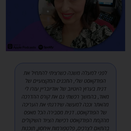
מיילים
פרסומיים
על
שירותים
ומוצרים
של
אודיובריין
ו/או
על
שיתופי
פעולה
עם
פתחנו פודקאסט בשם "חולונים שעשו
שירותים
היסטוריה" עבור המוזיאון לתולדות חולון. כל
/
חנויות
התהליך נעשה בהנחייה והדרכתה של דנית.
צד
הקורס של דנית הוא מקיף, מקצועי ומלא
ג'
רלוונטיות
בטיפים חשובים. גם שיחת היעוץ היתה
(בכל
מקיפה וענתה בול לצרכים ולשאלות שלנו.
מקרה
ממליצות מאוד לקבל מעטפת מקצועית
המייל
שלכם
מדנית לפני שקופצים למים!