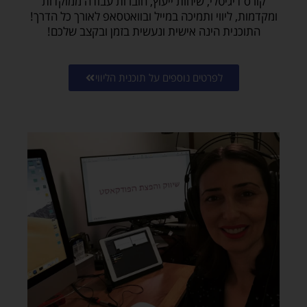
קורס דיגיטלי, שיחות ייעוץ, חוברות עבודה ממוקדות
מ
ומקדמות, ליווי ותמיכה במייל ובוואטסאפ לאורך כל הדרך!
י
התוכנית הינה אישית ונעשית בזמן ובקצב שלכם!
י
ל
י
לפרטים נוספים על תוכנית הליווי
ם
פ
ר
ס
ו
מ
י
י
ם
ע
ל
ש
י
ר
ו
ת