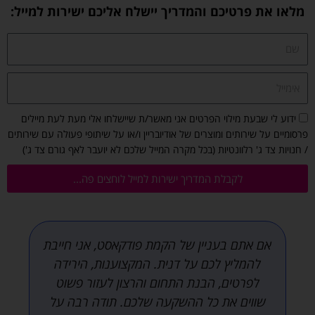
מלאו את פרטיכם והמדריך יישלח אליכם ישירות למייל:
ש
ם
א
י
מ
ה
ידוע לי שבעת מילוי הפרטים אני מאשר/ת שיישלחו אלי מעת לעת מיילים
י
ס
פרסומיים על שירותים ומוצרים של אודיובריין ו/או על שיתופי פעולה עם שירותים
י
כ
/ חנויות צד ג' רלוונטיות (בכל מקרה המייל שלכם לא יועבר לאף גורם צד ג')
ל
מ
לקבלת המדריך ישירות למייל לוחצים פה...
ה
ל
ק
ב
ל
פניתי לדנית בן דוד מתוך אינטואיציה. נתקלתי
ת
בכמה סרטונים שלה כשחיפשתי חומר על
מ
הקמת פודקאסט ומייד הרגשתי כימיה שעברה
י
מסך עוד לפני שבכלל היכרנו. מרגע שפניתי
י