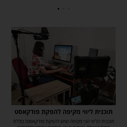
ש
ר
/
ת
ש
י
י
ש
ל
ח
ו
א
ל
י
מ
ע
ת
ל
תוכנית ליווי מקיפה להפקת פודקאסט
ע
תוכנית הליווי הכי מקיפה שיש להפקת פודקאסט! כוללת
ת