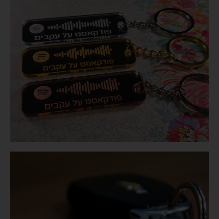
ל
כ
ם
ל
א
י
ו
ע
ב
ר
ל
א
ף
ג
ו
ר
ם
צ
ד
ג
'