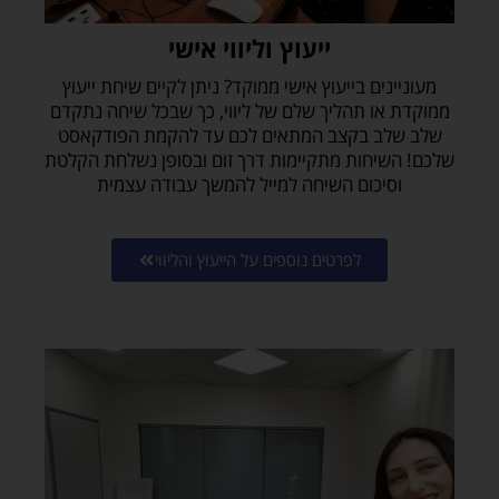
י
ייעוץ וליווי אישי
ם
ו
מעוניינים בייעוץ אישי ממוקד? ניתן לקיים שיחת ייעוץ
מ
ממוקדת או תהליך שלם של ליווי, כך שבכל שיחה נתקדם
ו
שלב שלב בקצב המתאים לכם עד להקמת הפודקאסט
צ
שלכם! השיחות מתקיימות דרך זום ובסופן נשלחת הקלטת
ר
וסיכום השיחה למייל להמשך עבודה עצמית
י
ם
ש
לפרטים נוספים על הייעוץ והליווי
ל
א
ו
ד
י
ו
ב
ר
י
י