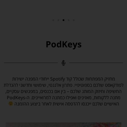
ו
נ
ט
י
ו
ת
PodKeys
(
ב
כ
ל
מ
ק
מחזיק המפתחות שכולל קוד Spotify ייחודי המפנה ישירות
ר
לפודקאסט שלכם בספוטיפיי. פתרון אלגנטי, שימושי וחדשני להגדלת
ה
החשיפה וחיזוק המותג שלכם – בין אם בכנסים, במפגשים עסקיים,
ה
מתנה ללקוחות, מאזינים ואפילו כמתנה למרואיינים. ה-PodKeys
מ
האישיים שלכם ייכנסו להדפסה אישית לאחר ביצוע ההזמנה
י
י
ל
ש