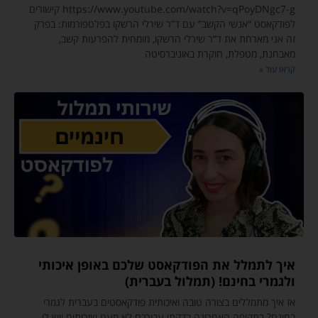
https://www.youtube.com/watch?v=qPoyDNgc7-g קישורים
לפודקאסט “אנשי הקשב” עם ד”ר שירלי הרשקו בפלטפורמות: בפרק
זה אני מארחת את ד”ר שירלי הרשקו, מומחית להפרעות קשב,
מאבחנת, מטפלת, חוקרת באוניברסיטה
קראו עוד »
איך לתמלל את הפודקאסט שלכם באופן איכותי
ולגמרי בחינם! (תמלול בעברית)
אז איך מתמללים בצורה טובה ואיכותית פודקאסטים בעברית לגמרי
בחינם? בתקופה האחרונה בדקתי עבורכם לא מעט שירותים ויש לי