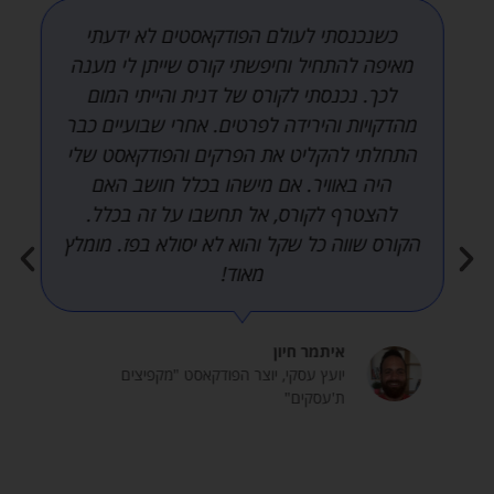
ש
י
כשנכנסתי לעולם הפודקאסטים לא ידעתי
ר
מאיפה להתחיל וחיפשתי קורס שייתן לי מענה
ו
לכך. נכנסתי לקורס של דנית והייתי המום
ת
מהדקויות והירידה לפרטים. אחרי שבועיים כבר
י
ם
התחלתי להקליט את הפרקים והפודקאסט שלי
/
היה באוויר. אם מישהו בכלל חושב האם
ח
להצטרף לקורס, אל תחשבו על זה בכלל.
נ
הקורס שווה כל שקל והוא לא יסולא בפז. מומלץ
ו
י
מאוד!
ו
ת
צ
איתמר חיון
ד
יועץ עסקי, יוצר הפודקאסט "מקפיצים
ג
ת'עסקים"
'
ר
ל
ו