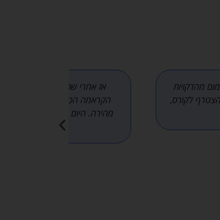
 ספרים , הרצאות וסמינרים וירטואלים החלטתי שאני זקוק לפודקאסט. הבעיה 
דיובריין ומשם הדרך להצלחה בהדרכתה המעולה של דנית הן דר
מהירה. היום אחרי 14 פרקים אני כבר מדורג בתוך מצעד 100 הפודקאסטים המו
שחושב היכן להתחיל......נגמר החיפוש. מצאתם.
גמן