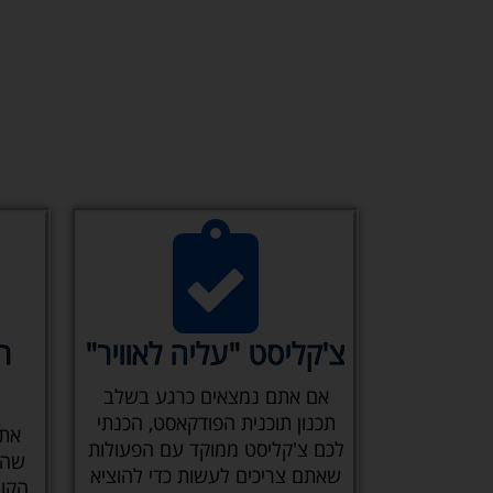
שלכם
לא
יועבר
לאף
גורם
צד
ג')
צ'קליסט "עליה לאוויר"
ר
אם אתם נמצאים כרגע בשלב
תכנון תוכנית הפודקאסט, הכנתי
את 
לכם צ'קליסט ממוקד עם הפעולות
שהכ
שאתם צריכים לעשות כדי להוציא
הקור