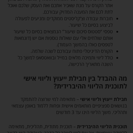
אתר הקורס על מנת שאכיר אתכם ואת העסק שלכם ואוכל
לתת לכם את המענה המדויק עבורכם.
חוברות עבודה וצ’קליסטים ממוקדים ומניעים לפעולה
לביצוע בסיום כל שיעור.
טפסי “סטטוס סיכום שיעור” הנמצאים בסיום כל שיעור
אותם שולחים אלי עם שאלות נוספות אם יש (דוגמאות
לטפסים כאלו בהמשך העמוד).
הקורס הדיגיטלי פתוח עבורכם לשנה שלמה.
כולל ליווי ותמיכה מלאים במייל ובוואטסאפ למשך כל
השנה מתאריך הרכישה.
מה ההבדל בין חבילת ייעוץ וליווי אישי
לתוכנית הליווי ההיברידית?
חבילת ייעוץ וליווי אישי
– מתאימה למי שרוצה להתמקד
בנושאים ספציפיים מותאמים אישית ופחות ללמוד באופן עצמאי
ותהליכי. משך הליווי הינו עד 3 חודשים
תוכנית הליווי ההיברידית
– תוכנית מתודית, תהליכית, מתאימה
ללמידה עצמאית, אך עם ליווי לאורך כל הדרך. העבודה היא בקצב