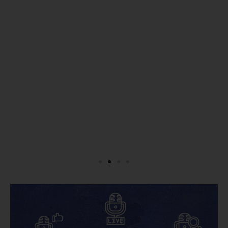
שירותים
ומוצרים
של
אודיובריין
ו/או
על
שיתופי
פעולה
עם
שירותים
/
חנויות
צד
ג'
רלוונטיות
(בכל
מקרה
המייל
שלכם
לא
יועבר
לאף
גורם