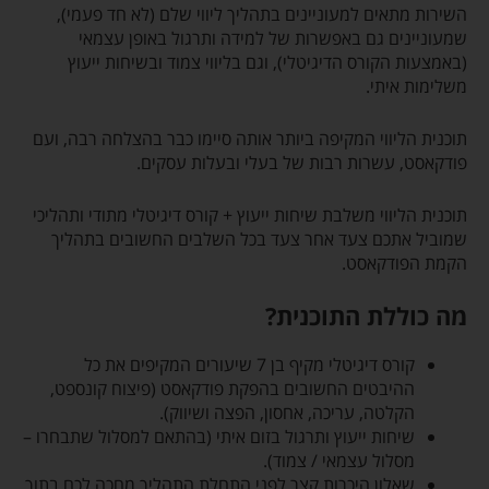
השירות מתאים למעוניינים בתהליך ליווי שלם (לא חד פעמי),
שמעוניינים גם באפשרות של למידה ותרגול באופן עצמאי
(באמצעות הקורס הדיגיטלי), וגם בליווי צמוד ובשיחות ייעוץ
משלימות איתי.
תוכנית הליווי המקיפה ביותר אותה סיימו כבר בהצלחה רבה, ועם
פודקאסט, עשרות רבות של בעלי ובעלות עסקים.
תוכנית הליווי משלבת שיחות ייעוץ + קורס דיגיטלי מתודי ותהליכי
שמוביל אתכם צעד אחר צעד בכל השלבים החשובים בתהליך
הקמת הפודקאסט.
מה כוללת התוכנית?
קורס דיגיטלי מקיף בן 7 שיעורים המקיפים את כל
ההיבטים החשובים בהפקת פודקאסט (פיצוח קונספט,
הקלטה, עריכה, אחסון, הפצה ושיווק).
שיחות ייעוץ ותרגול בזום איתי (בהתאם למסלול שתבחרו –
מסלול עצמאי / צמוד).
שאלון היכרות קצר לפני התחלת התהליך מחכה לכם בתוך