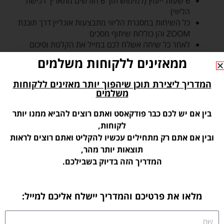
6 שעות ייעוץ (למימוש תוך 6 חודשים מתאריך רכישת
הליווי)
כל השיחות במסגרת הליווי מתבצעות אונליין דרך תוכנת
ZOOM והן כוללות שיתוף מסכים
לאחר כל שיחה אשלח לכם במייל את הקלטת וסיכום
השיחה וצ’קליסט לביצוע על מנת שתדעו בדיוק מה עליכם
ממאזינים ללקוחות משלמים
לעשות הלאה
הליווי כולל תמיכה מלאה לאורך
כל
תקופת הליווי במייל /
המדריך ליצירת תוכן שיהפוך יותר מאזינים ללקוחות
בוואטסאפ
משלמים
עלות:
בין אם יש לכם כבר פודקאסט ואתם רוצים להביא ממנו יותר
לקוחות,
ליווי –
5850 ש”ח כולל מע”מ
ובין אם אתם רק מתחילים עכשיו להקליט ואתם רוצים לראות
ניתן לחלק עד 6 תשלומים שווים
תוצאות יותר מהר,
המדריך הזה בדיוק בשבילכם.
לרכישת חבילת הייעוץ והליווי האישי
מלאו את פרטיכם והמדריך יישלח אליכם למייל:
שם