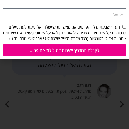
כשהרעיון לפודקאסט "מעלה בטוב" התגבש,
אימייל
הכל היה ברור- התוכן, המרואיינים, התמה,
הפורמט. רק איך לעזזאזל עושים את זה? איך
הסכמה
ידוע לי שבעת מילוי הפרטים אני מאשר/ת שיישלחו אלי מעת לעת מיילים
לקבלת
פרסומיים על שירותים ומוצרים של אודיובריין ו/או על שיתופי פעולה עם שירותים
מפיקים פודקאסט? בסדנה קצרה וסופר מעשית,
מיילים
/ חנויות צד ג' רלוונטיות (בכל מקרה המייל שלכם לא יועבר לאף גורם צד ג')
דנית העבירה את כל מה שצריך לדעת. היום
מאודיובריין:
הפודקאסט באוויר! מוזמנים להאזין ולהתרשם.
ידוע
לקבלת המדריך ישירות למייל לוחצים פה...
לי
ואם את/ה פודקאסטר/ית בארון- ממליצה בחום
שבעת
הסדנה של דנית! בהצלחה
מילוי
הפרטים
אני
מאשר/ת
דנה רגב
שיישלחו
מאמנת אישית ועסקית, הבעלים של הפודקאסט
אלי
"מעלה בטוב"
מעת
לעת
מיילים
פרסומיים
על