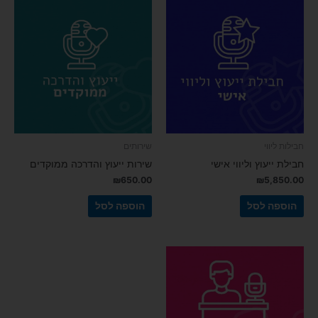
מעת
לעת
מיילים
פרסומיים
על
שירותים
ומוצרים
של
אודיובריין
ו/או
חבילות ליווי
שירותים
על
חבילת ייעוץ וליווי אישי
שירות ייעוץ והדרכה ממוקדים
שיתופי
₪
650.00
₪
5,850.00
פעולה
עם
הוספה לסל
הוספה לסל
שירותים
/
חנויות
צד
ג'
רלוונטיות
(בכל
מקרה