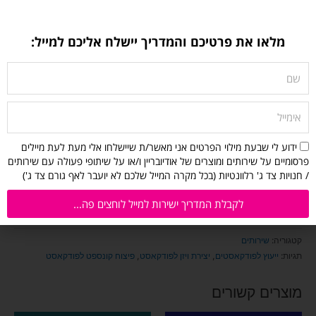
שלב שלישי
– פגישת פיצוח קונספט, משך הפגישה עד
שעה וחצי
,
אונליין, דרך ZOOM
מלאו את פרטיכם והמדריך יישלח אליכם למייל:
שלב רביעי
– שליחת הקלטת הפגישה, סיכום כתוב של עיקרי הפגישה
שם
וצ’קליסט מפורט עם השלבים הבאים לביצוע כדי להתקדם בתהליך
הקמת והפקת הפודקאסט
אימייל
מחפשים שירותי עריכה מקצועיים לפודקאסט? פרטים נוספים
בעמוד הזה
הסכמה
ידוע לי שבעת מילוי הפרטים אני מאשר/ת שיישלחו אלי מעת לעת מיילים
לקבלת
פרסומיים על שירותים ומוצרים של אודיובריין ו/או על שיתופי פעולה עם שירותים
מיילים
/ חנויות צד ג' רלוונטיות (בכל מקרה המייל שלכם לא יועבר לאף גורם צד ג')
מאודיובריין:
ידוע
לקבלת המדריך ישירות למייל לוחצים פה...
הוספה לסל
לי
שבעת
קטגוריה:
שירותים
מילוי
תגיות:
ייעוץ לפודקאסטים
,
יצירת ויזן לפודקאסט
,
פיצוח קונספט לפודקאסט
הפרטים
אני
מאשר/ת
מוצרים קשורים
שיישלחו
אלי