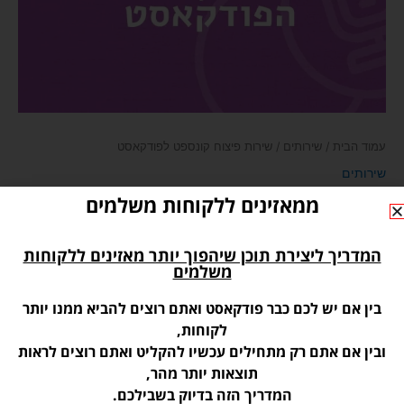
עמוד הבית
/
שירותים
/ שירות פיצוח קונספט לפודקאסט
שירותים
ממאזינים ללקוחות משלמים
שירות פיצוח קונספט לפודקאסט
₪
650.00
המדריך ליצירת תוכן שיהפוך יותר מאזינים ללקוחות
את תהליך פיצוח הקונספט לפודקאסט נעשה במספר שלבים:
משלמים
שלב ראשון
– מילוי שאלון היכרות ויצירת הויז’ן של הפודקאסט הנשלח
בין אם יש לכם כבר פודקאסט ואתם רוצים להביא ממנו יותר
אליכם למייל והשבתו אלי טרם הפגישה
לקוחות,
ובין אם אתם רק מתחילים עכשיו להקליט ואתם רוצים לראות
שלב שני
– מעבר שלי על השאלון והכנת הדגשים והנקודות החשובות
תוצאות יותר מהר,
לקראת פגישת פיצוח הקונספט
המדריך הזה בדיוק בשבילכם.