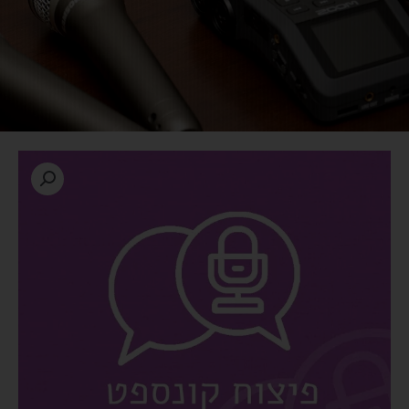
כמות
של
שירות
פיצוח
קונספט
לפודקאסט