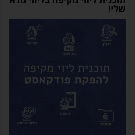
פרסומיים
שלי!
על
שירותים
ומוצרים
של
אודיובריין
ו/או
על
שיתופי
פעולה
עם
שירותים
/
חנויות
צד
ג'
רלוונטיות
(בכל
מקרה
המייל
שלכם
לא
יועבר