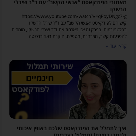
מאחורי הפודקאסט “אנשי הקשב” עם ד”ר שירלי
הרשקו
https://www.youtube.com/watch?v=qPoyDNgc7-g
קישורים לפודקאסט “אנשי הקשב” עם ד”ר שירלי הרשקו
בפלטפורמות: בפרק זה אני מארחת את ד”ר שירלי הרשקו, מומחית
להפרעות קשב, מאבחנת, מטפלת, חוקרת באוניברסיטה
קראו עוד »
איך לתמלל את הפודקאסט שלכם באופן איכותי
ולגמרי בחינם! (תמלול בעברית)