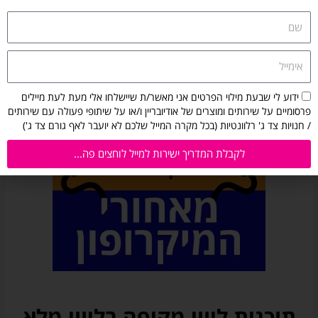
שם
אימייל
הסכמה
ידוע לי שבעת מילוי הפרטים אני מאשר/ת שיישלחו אלי מעת לעת מיילים
לקבלת
פרסומיים על שירותים ומוצרים של אודיובריין ו/או על שיתופי פעולה עם שירותים
מיילים
/ חנויות צד ג' רלוונטיות (בכל מקרה המייל שלכם לא יועבר לאף גורם צד ג')
מאודיובריין:
ידוע
לקבלת המדריך ישירות למייל לוחצים פה...
לי
שבעת
מילוי
הפרטים
אני
מאשר/ת
שיישלחו
אלי
מעת
לעת
מיילים
תוכנית ליווי מקיפה בליווי מלא