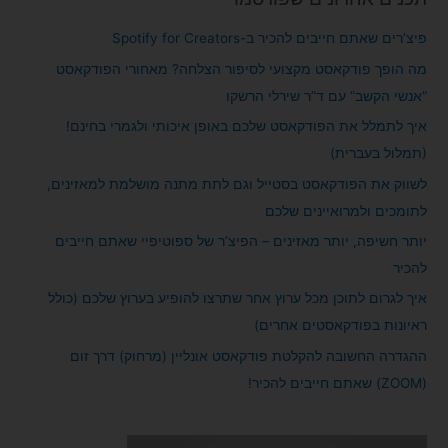
r
c
פיצ’רים שאתם חייבים להכיר ב-Spotify for Creators
h
מה הופך פודקאסט מקצועי לסיפור הצלחה? מאחורי הפודקאסט
f
“אנשי הקשב” עם ד”ר שירלי הרשקו
o
איך לתמלל את הפודקאסט שלכם באופן איכותי ולגמרי בחינם!
r
(תמלול בעברית)
:
לשווק את הפודקאסט בסטייל וגם לתת מתנה מושלמת למאזינים,
לתומכים ולמרואיינים שלכם
יותר חשיפה, יותר מאזינים – הפיצ’ר של ספוטיפיי שאתם חייבים
להכיר
איך לגרום לתוכן מכל ערוץ אחר שתרצו להופיע בערוץ שלכם (כולל
ראיונות בפודקאסטים אחרים)
ההגדרה החשובה להקלטת פודקאסט אונליין (מרחוק) דרך זום
(ZOOM) שאתם חייבים להכיר!