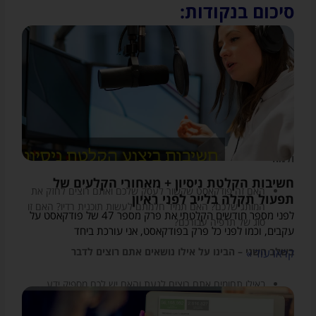
סיכום בנקודות:
למרות הסיכום, אני ממליצה לצפות בהקלטת הלייב, מכיוון שבלייב עצמו
אני מרחיבה ומשתפת הרבה מעבר למה שרשום בסיכום, ולעיתים עונה
גם על שאלות ששואלים אותי תוך כדי.
5 השלבים שיובילו אתכם לפיצוח קונספט
לפודקאסט שלכם:
בשלב הראשון – הבינו על מה אתם רוצים להתחיל פודקאסט
ולמה
חשיבות הקלטת ניסיון + מאחורי הקלעים של
האם זה פודקאסט שקשור לעסק שלכם ואתם רוצים לחזק את
תפעול תקלה בלייב לפני ראיון
המותג שלכם? האם תמיד חלמתם לעשות תוכנית רדיו? האם זו
לפני מספר חודשים הקלטתי את פרק מספר 47 של פודקאסט על
סוג של תרפיה עבורכם?
עקבים, וכמו לפני כל פרק בפודקאסט, אני עורכת ביחד
בשלב השני – הבינו על אילו נושאים אתם רוצים לדבר
קראו עוד »
באילו תחומים אתם רוצים לגעת והאם יש לכם מספיק ידע
בתחומים אלו? עשו סיעור מוחות. זרקו את כל הרעיונות על דף.
חפשו רעיונות אונליין. עשו מחקר על תכנים, מחקר מילות