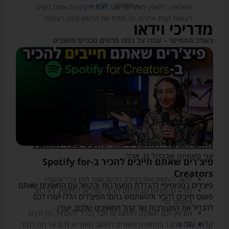
« הקודם
הבא »
השראה. להאזין לאחרים יעזור לכם להבין מה אתם רוצים
לעשות קצת אחרת. זה פותח את הראש ונותן רעיונות.
מדריכי וידאו
בשלב החמישי – עברו על כמה פרטים טכניים חשובים
כמה זמן אתם רוצים שתהיה כל תוכנית? מה אתם רוצים
שהמאזינים שלכם יקבלו מהתוכנית ומהפרקים? כל כמה זמן אתם
רוצים / יכולים לפרסם פרק חדש?
עצה שלי:
העבירו הכל לכתב כדי שזה יהיה מולכם כל הזמן. שממש
תוכלו להרגיש את הויז’ן של הפודקאסט שלכם קורם עור וגידים.
האם אפשר להתחיל פודקאסט בכל תחום?
אני מאמינה שבגדול כן, אבל:
פיצ’רים שאתם חייבים להכיר ב-Spotify for
Creators
חשוב לעשות זאת בצורה כזו שבאמת תתן ערך ותעניין
פיצ׳רים בספוטיפיי להגדלת המעורבות והקשר עם המאזינים שאתם
לוודא שהתחום שבחרתם לא צר מדי, או לחילופין, לא רחב
פשוט חייבים להכיר ולהשתמש בהם! הפיצ’רים הללו יעזרו לכם
ומתפזר מדי
להגדיל את המעורבות של קהל המאזינים שלכם, יעזרו
אם אין לכם תשוקה לתחום אז חבל בכלל להתחיל, זה יורגש
קראו עוד »
אם מדובר בתחומים ויזואלים לחשוב האם יש לכם על מה לדבר