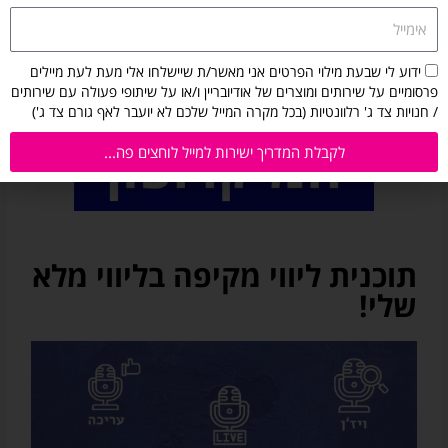
אימייל
הסכמה
ידוע לי שבעת מילוי הפרטים אני מאשר/ת שיישלחו אלי מעת לעת מיילים
לקבלת
פרסומיים על שירותים ומוצרים של אודיובריין ו/או על שיתופי פעולה עם שירותים
מיילים
/ חנויות צד ג' רלוונטיות (בכל מקרה המייל שלכם לא יועבר לאף גורם צד ג')
מאודיובריין:
ידוע
לקבלת המדריך ישירות למייל לוחצים פה...
לי
שבעת
מילוי
הפרטים
אני
תוכנית ליווי מקיפה בליווי מלא
מאשר/ת
שיישלחו
שלי!
אלי
מעת
לעת
מיילים
פרסומיים
על
שירותים