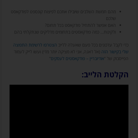
מהם חמשת השלבים שיובילו אתכם לפיצוח קונספט לפודקאסט
שלכם
האם אפשר להתחיל פודקאסט בכל תחום?
ולקינוח… כמה פודקאסטים בתחומים מדליקים שנתקלתי בהם
כדי לקבל עדכונים בכל פעם שאעלה ללייב
הצטרפו לרשימת התפוצה
שלי בקישור הזה
(אל דאגה, אני לא מציקה יותר מדי) ועשו לייק לעמוד
הפייסבוק של “
אודיובריין – פודקאסטים לעסקים
”
הקלטת הלייב: