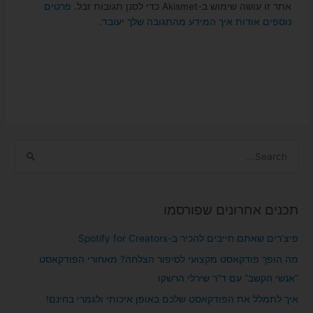
אתר זו עושה שימוש ב-Akismet כדי לסנן תגובות זבל.
פרטים
נוספים אודות איך המידע מהתגובה שלך יעובד
.
S
e
a
תכנים אחרונים שפורסמו
r
c
פיצ’רים שאתם חייבים להכיר ב-Spotify for Creators
h
מה הופך פודקאסט מקצועי לסיפור הצלחה? מאחורי הפודקאסט
f
“אנשי הקשב” עם ד”ר שירלי הרשקו
o
איך לתמלל את הפודקאסט שלכם באופן איכותי ולגמרי בחינם!
r