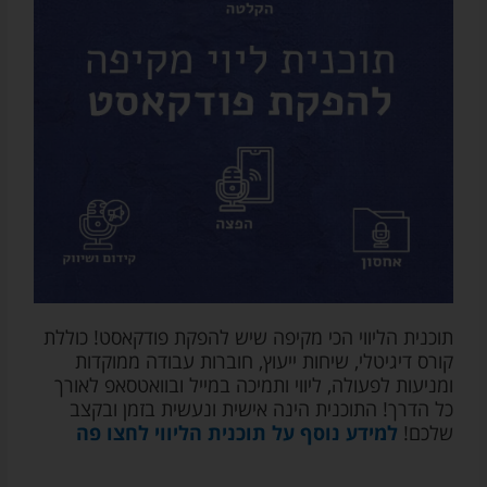
ומוצרים
של
אודיובריין
ו/או
על
שיתופי
פעולה
עם
שירותים
/
חנויות
צד
ג'
רלוונטיות
(בכל
מקרה
תוכנית הליווי הכי מקיפה שיש להפקת פודקאסט! כוללת
המייל
קורס דיגיטלי, שיחות ייעוץ, חוברות עבודה ממוקדות
שלכם
ומניעות לפעולה, ליווי ותמיכה במייל ובוואטסאפ לאורך
לא
כל הדרך! התוכנית הינה אישית ונעשית בזמן ובקצב
יועבר
שלכם!
למידע נוסף על תוכנית הליווי לחצו פה
לאף
גורם
צד