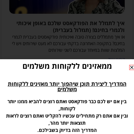
איך לתמלל את הפודקאסט שלכם באופן איכותי
ולגמרי בחינם! (תמלול בעברית)
אז איך מתמללים בצורה טובה ואיכותית פודקאסטים בעברית לגמרי
בחינם? בתקופה האחרונה בדקתי עבורכם לא מעט שירותים ויש לי
המלצות שוות במיוחד עבורכם לשני שירותים
קראו עוד »
ממאזינים ללקוחות משלמים
« הקודם
הבא »
הפודקאסטים שלי
המדריך ליצירת תוכן שיהפוך יותר מאזינים ללקוחות
משלמים
בין אם יש לכם כבר פודקאסט ואתם רוצים להביא ממנו יותר
לקוחות,
ובין אם אתם רק מתחילים עכשיו להקליט ואתם רוצים לראות
תוצאות יותר מהר,
המדריך הזה בדיוק בשבילכם.