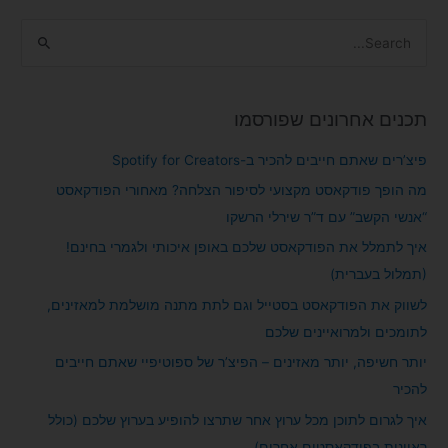
S
e
a
תכנים אחרונים שפורסמו
r
c
פיצ’רים שאתם חייבים להכיר ב-Spotify for Creators
h
מה הופך פודקאסט מקצועי לסיפור הצלחה? מאחורי הפודקאסט
f
“אנשי הקשב” עם ד”ר שירלי הרשקו
o
איך לתמלל את הפודקאסט שלכם באופן איכותי ולגמרי בחינם!
r
(תמלול בעברית)
:
לשווק את הפודקאסט בסטייל וגם לתת מתנה מושלמת למאזינים,
לתומכים ולמרואיינים שלכם
יותר חשיפה, יותר מאזינים – הפיצ’ר של ספוטיפיי שאתם חייבים
להכיר
איך לגרום לתוכן מכל ערוץ אחר שתרצו להופיע בערוץ שלכם (כולל
ראיונות בפודקאסטים אחרים)