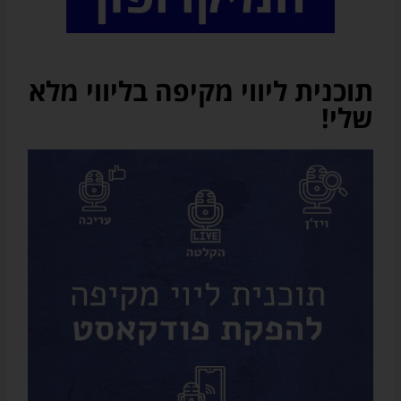
מעת
לעת
מיילים
פרסומיים
תוכנית ליווי מקיפה בליווי מלא
על
שירותים
שלי!
ומוצרים
של
אודיובריין
ו/או
על
שיתופי
פעולה
עם
שירותים
/
חנויות
צד
ג'
רלוונטיות
(בכל
מקרה