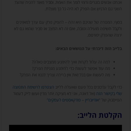
אנחנו אנשים בוגרים ורצוי לומר את האמת, וסביר מאוד להניח שהצד
השני גם הרגיש אם הפרק לא היה כל כך מוצלח.
בסוף, המטרה של שניכם היא זהה – להפיק פרק עם ערך למאזינים
ולקבל חשיפה מועילה וטובה, ואם זה לא המצב אז סביר שהוא גם לא
ירצה שהפרק יפורסם.
בלייב הזה דיברתי על הנושאים הבאים:
למה זה עלול לקרות ואיך להימנע ממצבים כאלה?
מה עוד אפשר לעשות כדי להימנע מגניזת הפרק?
מה לעשות אם בכל זאת אין ברירה וצריך לגנוז את הפרק?
כדי לקבל עדכונים בכל פעם שאעלה ללייב
הצטרפו לרשימת התפוצה
שלי בקישור הזה
(אל דאגה, אני לא מציקה יותר מדי) ועשו לייק לעמוד
הפייסבוק של “
אודיובריין – פודקאסטים לעסקים
”
הקלטת הלייב: