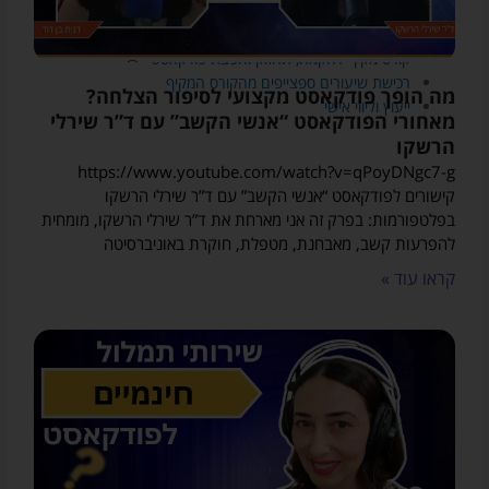
מדריכים חינמיים על עולם הפודקאסטים (בהרשמה במייל בלבד)
קורס מקיף להקמה, תחזוק והפצת פודקאסט
רכישת שיעורים ספצייפים מהקורס המקיף
מה הופך פודקאסט מקצועי לסיפור הצלחה?
ייעוץ וליווי אישי
מאחורי הפודקאסט “אנשי הקשב” עם ד”ר שירלי
הרשקו
https://www.youtube.com/watch?v=qPoyDNgc7-g
קישורים לפודקאסט “אנשי הקשב” עם ד”ר שירלי הרשקו
בפלטפורמות: בפרק זה אני מארחת את ד”ר שירלי הרשקו, מומחית
להפרעות קשב, מאבחנת, מטפלת, חוקרת באוניברסיטה
קראו עוד »