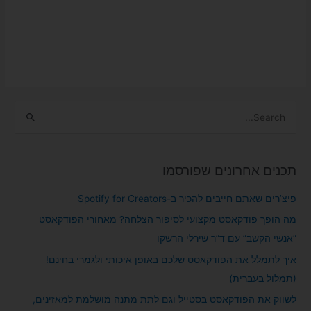
S
e
a
תכנים אחרונים שפורסמו
r
c
פיצ’רים שאתם חייבים להכיר ב-Spotify for Creators
h
מה הופך פודקאסט מקצועי לסיפור הצלחה? מאחורי הפודקאסט
f
“אנשי הקשב” עם ד”ר שירלי הרשקו
o
איך לתמלל את הפודקאסט שלכם באופן איכותי ולגמרי בחינם!
r
(תמלול בעברית)
:
לשווק את הפודקאסט בסטייל וגם לתת מתנה מושלמת למאזינים,