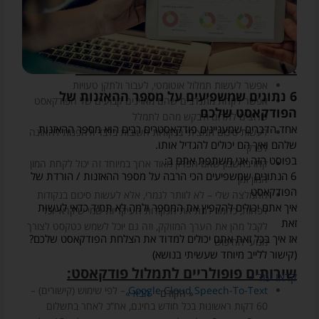
במיוחד אם מדובר בפרקים ארוכים
עלות
– תמלול ידני יקר יותר, תמלול בשירותים כמו Google
Cloud Speech-To-Text החיוב הוא לפי שימוש
אלטרנטיבות לתמלול וההמלצה שלי:
אפשר לעשות תמלול אוטומטי, לעבור ולתקן טעויות
6 נתונים שמשפיעים על מספר ההאזנות של
אפשר לקחת מתנדבים שהם מאזינים קבועים של הפודקאסט
הפודקאסט שלכם
שרוצים לתרום ולבקש מהם לתמלל
אחד הדברים שמעניינים פודקאסטרים רבים הוא מספר ההאזנות
לעשות סיכום תמציתי בנקודות חשובות בלבד ולהפנות להאזנה
שלהם ואיך הם יכולים להגדיל אותו.
לפרק
בפוסט הזה אני משתפת אתם ב:
קחו בחשבון שאם הפרק מאוד ארוך במיוחד זה יכול לקחת המון
6 הנתונים שמשפיעים הכי הרבה על מספר ההאזנות / הורדת של
המון זמן
הפודקאסט
ההמלצה שלי – לא לוותר לגמרי, אלא לעשות סיכום בנקודות
איך אתם יכולים להקפיץ את המספר ולמה לא תמיד כדאי לעשות
לפחות, כלומר לתת את הנקודות העיקריות שמי שיקרא יוכל
זאת
לקבל מהן את הערך המזוקק, וזה גם יוכל לשמש כטקסט לצורך
אז איך בכל זאת אתם יכולים למדוד את הצלחת הפודקאסט שלכם?
מנועי החיפוש
(קישור ללייב מיוחד שעשיתי בנושא)
שירותים פופולריים לתמלול פודקאסט:
קראו עוד »
Google Cloud Speech-To-Text
– לפי שימוש (קישורים) –
« הקודם
הבא »
60 דקות ראשונות בכל חודש בחינם, אח”כ לאחר בתשלום