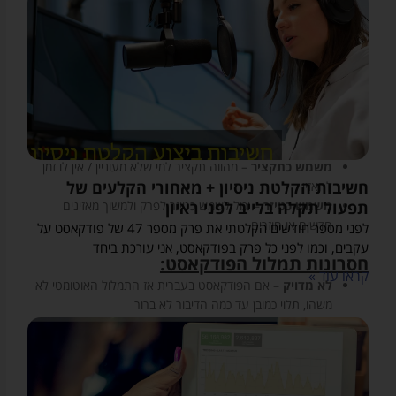
עליה בדירוגים בגוגל
– תמלול עשוי להעלות את הדירוג של
הפודקאסט במנועי החיפוש. יש להתחשב בתחרות, יש
להשתמש במילות מפתח בכותרות ובתיאור, יש תוספים מצויינים
לוורדפרס כמו YOAST SEO שמאפשרים לכם ליצור כותרות
ותיאור ייחודיים לכל עמוד ואף לומר לכם מה ה”SEO Score”
שלכם
הנגשה
– מנגיש את הידע למי שלא יכול להאזין לאודיו עקב
מגבלה כזו או אחרת
משמש כתקציר
– מהווה תקציר למי שלא מעוניין / אין לו זמן
חשיבות הקלטת ניסיון + מאחורי הקלעים של
להאזין
משמש כטיזר
– יכול לשמש כטיזר לפרק ולמשוך מאזינים
תפעול תקלה בלייב לפני ראיון
חדשים או חוזרים
לפני מספר חודשים הקלטתי את פרק מספר 47 של פודקאסט על
עקבים, וכמו לפני כל פרק בפודקאסט, אני עורכת ביחד
חסרונות תמלול הפודקאסט:
קראו עוד »
לא מדויק
– אם הפודקאסט בעברית אז התמלול האוטומטי לא
משהו, תלוי כמובן עד כמה הדיבור לא ברור
נזק אם משאירים תמלול לא מדויק
– אם משאירים את
התמלול מבלי לתקן זה יכול לעשות נזק תדמיתי ולהקשות על
הקריאה
לוקח הרבה זמן
– תמלול טוב ומדויק יכול לקחת המון זמן,