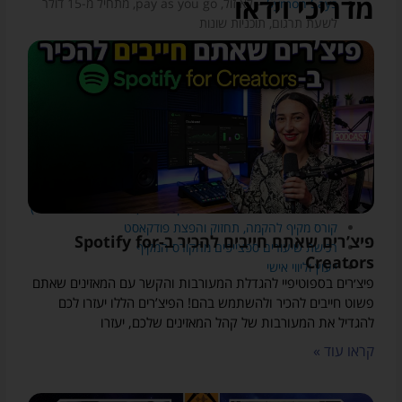
מדריכי וידאו
Symon Says
– לא זול, pay as you go, מתחיל מ-15 דולר
לשעת תרגום, תוכניות שונות
הפודקאסטים שלי:
פודקאסט על עקבים- פודקאסט על יזמות ואימהות
מאחורי המיקרופון – מאחורי הקלעים של פודקאסטים ישראליים
קישורים רלוונטיים:
מדריכים חינמיים על עולם הפודקאסטים (בהרשמה במייל בלבד)
קורס מקיף להקמה, תחזוק והפצת פודקאסט
פיצ’רים שאתם חייבים להכיר ב-Spotify for
רכישת שיעורים ספצייפים מהקורס המקיף
Creators
ייעוץ וליווי אישי
פיצ׳רים בספוטיפיי להגדלת המעורבות והקשר עם המאזינים שאתם
פשוט חייבים להכיר ולהשתמש בהם! הפיצ’רים הללו יעזרו לכם
להגדיל את המעורבות של קהל המאזינים שלכם, יעזרו
קראו עוד »