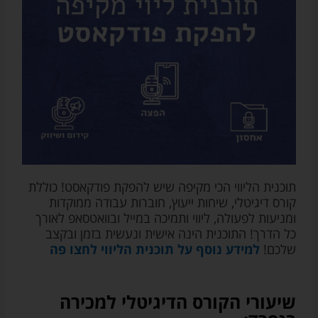
אודיובריין
ו/או
על
שיתופי
פעולה
עם
שירותים
/
חנויות
צד
ג'
רלוונטיות
(בכל
תוכנית הליווי הכי מקיפה שיש להפקת פודקאסט! כוללת
מקרה
קורס דיגיטלי, שיחות ייעוץ, חוברות עבודה ממוקדות
המייל
ומניעות לפעולה, ליווי ותמיכה במייל ובוואטסאפ לאורך
שלכם
כל הדרך! התוכנית הינה אישית ונעשית בזמן ובקצב
לא
שלכם!
למידע נוסף על תוכנית הליווי לחצו פה
יועבר
לאף
גורם
צד
שיעורי הקורס הדיגיטלי למכירה
ג')