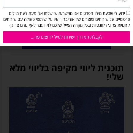
הסכמה
ידוע לי שבעת מילוי הפרטים אני מאשר/ת שיישלחו אלי מעת לעת מיילים
לקבלת
פרסומיים על שירותים ומוצרים של אודיובריין ו/או על שיתופי פעולה עם שירותים
מיילים
/ חנויות צד ג' רלוונטיות (בכל מקרה המייל שלכם לא יועבר לאף גורם צד ג')
מאודיובריין:
ידוע
לקבלת המדריך ישירות למייל לוחצים פה...
לי
שבעת
מילוי
הפרטים
תוכנית ליווי מקיפה בליווי מלא
אני
מאשר/ת
שלי!
שיישלחו
אלי
מעת
לעת
מיילים
פרסומיים
על
שירותים
ומוצרים
של