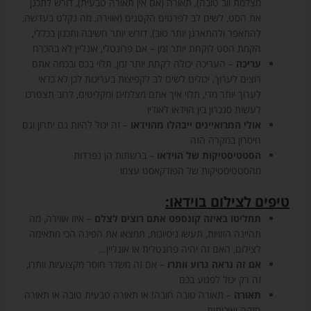
מצלמת ווב טובה), תאורה (אם אין תאורה טבעית), דורש לתכנן
את הסט, לשים לב לפרטים הקטנים (אווירה, מה נקלט בעדשה,
להתאפר ולהתארגן יותר טוב), דורש יותר חשיבה ותכנון בכללי,
הקמת הסט לוקחת יותר זמן – אם פרונטלי, אונליין לא בהכרח
עריכה
– העריכה יכולה לקחת יותר זמן, תלוי בכם ובכמה אתם
רוצים לערוך, יכולים לשים לב לקפיצות בעריכות לכן לא כדאי
לערוך יותר מדי, תלוי איך אתם מצלמים ומקליטים, לרוב תצטרכו
לעשות סנכרון בין הוידאו לאודיו
אולי המרואיינים ייבהלו מהוידאו
– זה יכול להיות גם יתרון וגם
חיסרון במקרה הזה
הסטטיסטיקות של הוידאו
– ברשתות הן נפרדות
מהסטטיסטיקות של הפודקאסט עצמו
טיפים לצילום בוידאו:
תחליטו באיזה קונספט אתם רוצים לצלם
– איזו אווירה, מה
תהיינה הזוויות, תעשו ניסיונות, תמצאו את הפינה הכי מתאימה
לצילום, האם זה יהיה פרונטלית או אונליין…
אם זה נראה גרוע וותרו
– אם זה משדר חוסר מקצועיות וותרו,
זה רק יכול לפגוע בכם
תאורה
– תאורה טובה חובה! או תאורה טבעית טובה או תאורה
חזקה ואיכותית