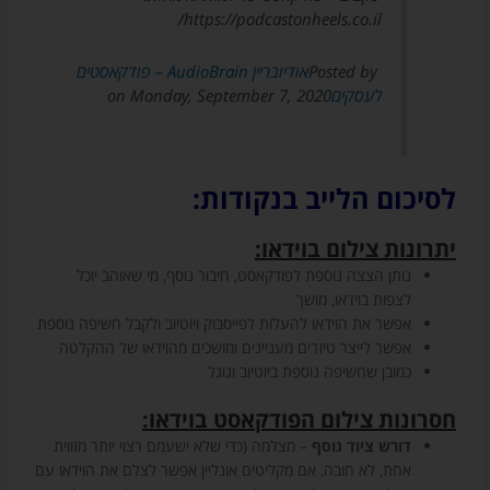
https://podcastonheels.co.il/
Posted by ‎
אודיובריין AudioBrain – פודקאסטים
לעסקים
‎ on Monday, September 7, 2020
לסיכום הלייב בנקודות:
יתרונות צילום בוידאו:
נותן הצצה נוספת לפודקאסט, חיבור נוסף, מי שאוהב יוכל
לצפות בוידאו, מושך
אפשר את הוידאו להעלות לפייסבוק ויוטיוב ולקבל חשיפה נוספת
אפשר לייצר טיזרים מעניינים ומושכים מהוידאו של ההקלטה
כמובן שחשיפה נוספת ביוטיוב וגוגל
חסרונות צילום הפודקאסט בוידאו:
דורש ציוד נוסף
– מצלמה (כדי שלא ישעמם רצוי יותר מזווית
אחת, לא חובה, אם מקליטים אונליין אפשר לצלם את הוידאו עם