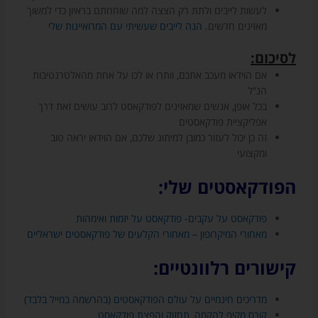
לעשות לייבים ולתת רק הצצה למה שוחחתם בראיון כדי למשוך
מאזינים חדשים.
הנה לייבים שעשיתי עם המרואיינות שלי
לסיכום:
אם הוידאו מעכב אתכם, וותרו או לכו על אחת מהאלטרנטיבות
הנ”ל
בכל אופן, אנשים שמאזינים לפודקאסט לרוב עושים זאת דרך
אפליקציית פודקאסטים
זה כן יכול לעזור כמובן למיתוג שלכם, אם הוידאו יראה טוב
ומקצועי
הפודקאסטים שלי:
פודקאסט על עקבים- פודקאסט על יזמות ואימהות
מאחורי המיקרופון – מאחורי הקלעים של פודקאסטים ישראליים
קישורים רלוונטיים:
מדריכים חינמיים על עולם הפודקאסטים (בהרשמה במייל בלבד)
קורס מקיף להקמה, תחזוק והפצת פודקאסט