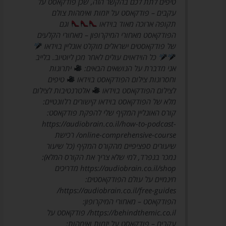
טיפים לתת לכם בהקשר הזה, שכן פודקאסט על
עקבים – פודקאסט על יזמות ואימהות צולם
תקופה ארוכה מאוד בוידאו
וגם
הפודקאסט מאחורי המיקרופון – מאחורי הקלעים
של פודקאסטים ישראלים מוקלט אונליין בוידאו
כל הוידאוים עולים לאחר מכן ליוטיוב. בלייב
אני מדברת על הנושאים הבאים:
יתרונות
וחסרונות צילום הפודקאסט בוידאו
טיפים
לצילום הפודקאסט בוידאו
אלטרנטיבות לצילום
מלא של הפודקאסט בוידאו קישורים רלוונטיים:
קורס האונליין המקיף שלי להפקת פודקאסט:
https://audiobrain.co.il/how-to-podcast-
online-comprehensive-course/ רכישת
שיעורים ספציפיים מהקורס המקיף (כל שיעור
נמכר בנפרד, למי שלא צריך את הקורס המלא):
https://audiobrain.co.il/shop מדריכים
חינמיים על עולם הפודקאסטים:
https://audiobrain.co.il/free-guides/
הפודקאסט – מאחורי המיקרופון:
https://behindthemic.co.il/ פודקאסט על
עקבים – פודקאסט על יזמות ואימהות: