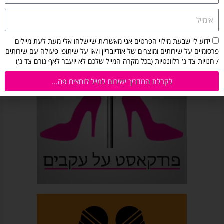
הפודקאסטים שלי
אימייל
הסכמה
ידוע לי שבעת מילוי הפרטים אני מאשר/ת שיישלחו אלי מעת לעת מיילים
לקבלת
פרסומיים על שירותים ומוצרים של אודיובריין ו/או על שיתופי פעולה עם שירותים
מיילים
/ חנויות צד ג' רלוונטיות (בכל מקרה המייל שלכם לא יועבר לאף גורם צד ג')
מאודיובריין:
ידוע
לקבלת המדריך ישירות למייל לוחצים פה...
לי
שבעת
מילוי
הפרטים
אני
מאשר/ת
שיישלחו
אלי
מעת
לעת
מיילים
פרסומיים
על
שירותים