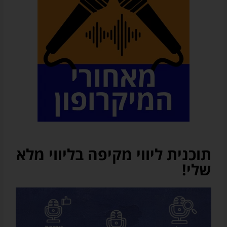
ומוצרים
של
אודיובריין
ו/או
על
שיתופי
פעולה
עם
שירותים
/
חנויות
צד
ג'
רלוונטיות
תוכנית ליווי מקיפה בליווי מלא
(בכל
מקרה
שלי!
המייל
שלכם
לא
יועבר
לאף
גורם