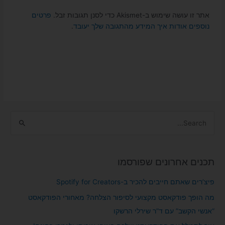
אתר זו עושה שימוש ב-Akismet כדי לסנן תגובות זבל.
פרטים
נוספים אודות איך המידע מהתגובה שלך יעובד
.
S
e
a
תכנים אחרונים שפורסמו
r
c
פיצ’רים שאתם חייבים להכיר ב-Spotify for Creators
h
מה הופך פודקאסט מקצועי לסיפור הצלחה? מאחורי הפודקאסט
f
“אנשי הקשב” עם ד”ר שירלי הרשקו
o