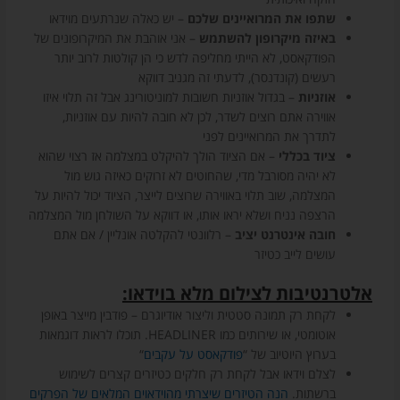
שתפו את המרואיינים שלכם
– יש כאלה שנרתעים מוידאו
באיזה מיקרופון להשתמש
– אני אוהבת את המיקרופונים של
הפודקאסט, לא הייתי מחליפה לדש כי הן קולטות לרוב יותר
רעשים (קונדנסר), לדעתי זה מגניב דווקא
אוזניות
– בגדול אוזניות חשובות למוניטורינג אבל זה תלוי איזו
אווירה אתם רוצים לשדר, לכן לא חובה להיות עם אוזניות,
לתדרך את המרואיינים לפני
ציוד בכללי
– אם הציוד הולך להיקלט במצלמה אז רצוי שהוא
לא יהיה מסורבל מדי, שהחוטים לא זרוקים כאיזה גוש מול
המצלמה, שוב תלוי באווירה שרוצים לייצר, הציוד יכול להיות על
הרצפה נניח ושלא יראו אותו, או דווקא על השולחן מול המצלמה
חובה אינטרנט יציב
– רלוונטי להקלטה אונליין / אם אתם
עושים לייב כטיזר
אלטרנטיבות לצילום מלא בוידאו:
לקחת רק תמונה סטטית וליצור אודיוגרם – פודבין מייצר באופן
אוטומטי, או שירותים כמו HEADLINER. תוכלו לראות דוגמאות
בערוץ היוטיוב של “
פודקאסט על עקבים
“
לצלם וידאו אבל לקחת רק חלקים כטיזרים קצרים לשימוש
ברשתות.
הנה הטיזרים שיצרתי מהוידאוים המלאים של הפרקים