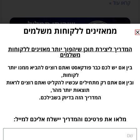
קראו עוד »
ממאזינים ללקוחות משלמים
המדריך ליצירת תוכן שיהפוך יותר מאזינים ללקוחות
משלמים
בין אם יש לכם כבר פודקאסט ואתם רוצים להביא ממנו יותר
לקוחות,
ובין אם אתם רק מתחילים עכשיו להקליט ואתם רוצים לראות
איך לתמלל את הפודקאסט שלכם באופן איכותי
תוצאות יותר מהר,
ולגמרי בחינם! (תמלול בעברית)
המדריך הזה בדיוק בשבילכם.
אז איך מתמללים בצורה טובה ואיכותית פודקאסטים בעברית לגמרי
בחינם? בתקופה האחרונה בדקתי עבורכם לא מעט שירותים ויש לי
המלצות שוות במיוחד עבורכם לשני שירותים
מלאו את פרטיכם והמדריך יישלח אליכם למייל:
קראו עוד »
שם
« הקודם
הבא »