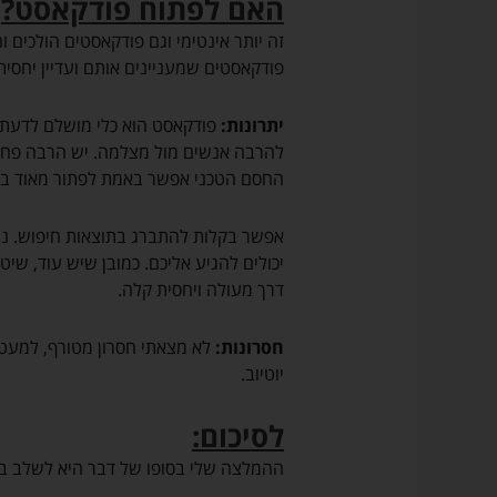
האם לפתוח פודקאסט?
פרסומיים
על
זה יותר אינטימי וגם פודקאסטים הולכים ו
שירותים
פודקאסטים שמעניינים אותם ועדיין יחסית
ומוצרים
של
יתרונות:
פודקאסט הוא כלי מושלם לדעתי כ
אודיובריין
להרבה אנשים מול מצלמה. יש הרבה פחות צ
ו/או
החסם הטכני אפשר באמת לפתור מאוד בק
על
שיתופי
פעולה
אפשר בקלות להתברג בתוצאות חיפוש. ננ
עם
יכולים להגיע אליכם. כמובן שיש עוד, שיט
שירותים
דרך מעולה ויחסית קלה.
/
חנויות
חסרונות:
לא מצאתי חסרון מטורף, למעט ה
צד
יוטיוב.
ג'
רלוונטיות
(בכל
לסיכום:
מקרה
ההמלצה שלי בסופו של דבר היא לשלב בי
המייל