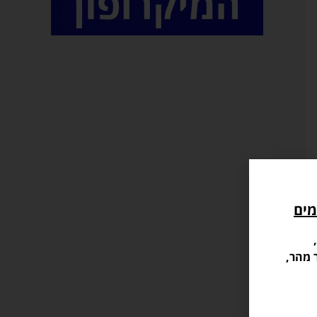
מים
 מהר,