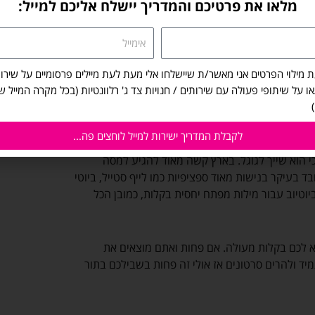
מלאו את פרטיכם והמדריך יישלח אליכם למייל:
אימייל
?
נים שצריך לעשות ערוץ יוטיוב מושקע עם וידאוים
ת מילוי הפרטים אני מאשר/ת שיישלחו אלי מעת לעת מיילים פרסומיים על שירות
ם כל מיני תכנים בצורה רנדומלית. בחו”ל יש ערוצים
/או על שיתופי פעולה עם שירותים / חנויות צד ג' רלוונטיות (בכל מקרה המייל 
 קבועה ביוטיוב והם מקבלים עשרות ומאות אלפי צפיות
.
לקבלת המדריך ישירות למייל לוחצים פה...
כי הוא שייך לגוגל. בארץ קשה מאוד להגיע למסה
ד בעיקר בנישות מאוד ספציפיות כמו לייף סטייל, ביוטי
יוטיוב עבור מילות מפתח יחסית בקלות, כמובן הכל
א לכם בקלות מעולה. אם פחות ואתם מוצאים את
ד ולהרים סרטונים אז אולי זה פחות בשבילכם בתור