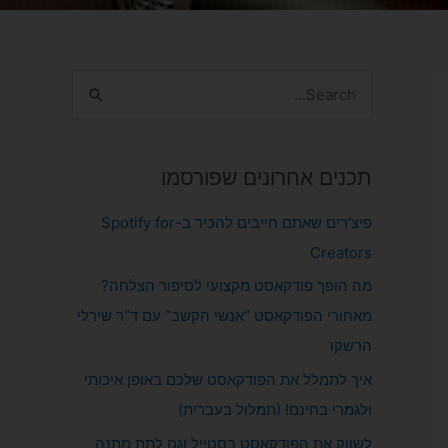
S
e
a
תכנים אחרונים שפורסמו
r
c
פיצ’רים שאתם חייבים להכיר ב-Spotify for
h
Creators
f
מה הופך פודקאסט מקצועי לסיפור הצלחה?
o
מאחורי הפודקאסט “אנשי הקשב” עם ד”ר שירלי
r
הרשקו
:
איך לתמלל את הפודקאסט שלכם באופן איכותי
ולגמרי בחינם! (תמלול בעברית)
לשווק את הפודקאסט בסטייל וגם לתת מתנה