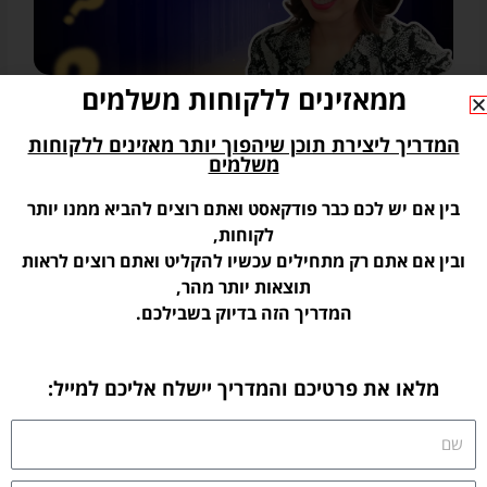
ממאזינים ללקוחות משלמים
איך לתמלל את הפודקאסט שלכם באופן איכותי
ולגמרי בחינם! (תמלול בעברית)
המדריך ליצירת תוכן שיהפוך יותר מאזינים ללקוחות
אז איך מתמללים בצורה טובה ואיכותית פודקאסטים בעברית לגמרי
משלמים
בחינם? בתקופה האחרונה בדקתי עבורכם לא מעט שירותים ויש לי
המלצות שוות במיוחד עבורכם לשני שירותים
בין אם יש לכם כבר פודקאסט ואתם רוצים להביא ממנו יותר
לקוחות,
קראו עוד »
ובין אם אתם רק מתחילים עכשיו להקליט ואתם רוצים לראות
« הקודם
הבא »
תוצאות יותר מהר,
הפודקאסטים שלי
המדריך הזה בדיוק בשבילכם.
מלאו את פרטיכם והמדריך יישלח אליכם למייל:
שם