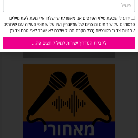
אימייל
הסכמה
ידוע לי שבעת מילוי הפרטים אני מאשר/ת שיישלחו אלי מעת לעת מיילים
לקבלת
פרסומיים על שירותים ומוצרים של אודיובריין ו/או על שיתופי פעולה עם שירותים
מיילים
/ חנויות צד ג' רלוונטיות (בכל מקרה המייל שלכם לא יועבר לאף גורם צד ג')
מאודיובריין:
ידוע
לקבלת המדריך ישירות למייל לוחצים פה...
לי
שבעת
מילוי
הפרטים
אני
מאשר/ת
שיישלחו
אלי
מעת
לעת
מיילים
פרסומיים
על
שירותים
ומוצרים