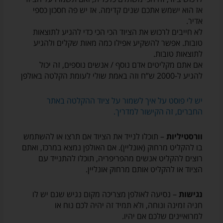
אז הוא ישמש אתכם שנים קדימה. אז יש פה חסכון כספי
אדיר.
לא חייבים לרכוש את הציוד הכי הכי כדי להגיע לתוצאות
טובות. אפשר להשקיע אפילו כמה מאות שקלים ולהגיע
לתוצאות טובות.
אם אתם מקליטים אדם נוסף / אנשים נוספים, זה יכול
להגיע ל-2000 ש”ח וזה באמת שולי לעומת הקלטה באולפן
יש לי פוסט על איך לשמור על ציוד ההקלטה באתר
החברים, זה הקישור למדריך.
וורסטיליות
– תוכלו לנייד את הציוד אם תרצו או להשתמש
בו להקליט מרחוק (אונליין). אם האולפן נמצא במרכז, ואתם
רוצים להקליט אנשים מהפריפריה, תוכלו להתנייד עם
הציוד או להקליט אותם מרחוק אונליין.
נגישות
– נסיעה לאולפן מצריכה מקום נגיש שגם יש לו
חניה זמינה ונוחה, ולא תמיד זה יהיה לכם נוח או
למרואיינים שלכם אם יהיו.