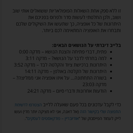
זו ללא ספק אחת השאלות הפופולאריות ששואלים אותי שוב
ושוב, ולכן החלטתי לעשות סדר ולפרוס בפניכם את
היתרונות של כל אופציה, כך שתעשו את השיקולים שלכם
ותבחרו את האופציה המתאימה לכם ביותר.
בלייב דיברתי על הנושאים הבאים:
פתיח, דברי פתיחה והצגת הנושא – מדקה 0:00
למה בחרתי לדבר על הנושא? – מדקה 3:11
היתרונות ברכישת ציוד והקלטה לבד – מדקה 3:52
היתרונות של הקלטה באולפן – מדקה 14:11
בשורה התחתונה… על איזו אופציה אני ממליצה? –
מדקה 23:03
הודעות אחרונות ודברי סיום – מדקה 24:21
כדי לקבל עדכונים בכל פעם שאעלה ללייב
הצטרפו לרשימת
התפוצה שלי בקישור הזה
(אל דאגה, אני לא מציקה יותר מדי) ועשו
לייק לעמוד הפייסבוק של “
אודיובריין – פודקאסטים לעסקים
”.