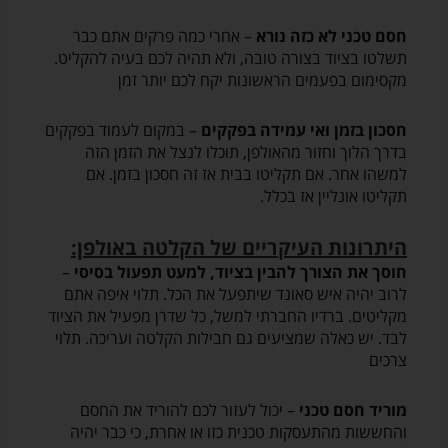
חסם טכני לא כזה נורא
– אחרי כמה פרקים אתם כבר
תשלטו בציוד בצורה טובה, ולא תהיה לכם בעיה להקליט.
מקסימום בפעמים הראשונות יקח לכם יותר זמן
חסכון בזמן ואי עמידה בפקקים
– במקום לעמוד בפקקים
בדרך הלוך וחזור מהאולפן, תוכלו לנצל את הזמן הזה
למשהו אחר. אם תקליטו בבית אז זה חסכון בזמן. אם
תקליטו אונליין אז בכלל.
היתרונות העיקריים של הקלטה באולפן:
חוסך את הצורך להבין בציוד, למעט תפעול בסיסי
–
לרוב יהיה איש סאונד שיתפעל את הכל. תלוי איפה אתם
מקליטים. ברדיו החברתי למשל, כל שדרן מפעיל את הציוד
לבד. יש כאלה שמציעים גם חבילות הקלטה ועריכה. תלוי
צרכים
מוריד חסם טכני
– יכול לעזור לכם להוריד את החסם
והחששות מהתעסקות טכנית כזו או אחרת, כי כבר יהיה