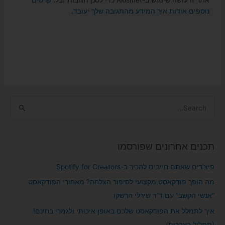
אתר זו עושה שימוש ב-Akismet כדי לסנן תגובות זבל.
פרטים
נוספים אודות איך המידע מהתגובה שלך יעובד
.
S
e
a
תכנים אחרונים שפורסמו
r
c
פיצ’רים שאתם חייבים להכיר ב-Spotify for Creators
h
מה הופך פודקאסט מקצועי לסיפור הצלחה? מאחורי הפודקאסט
f
“אנשי הקשב” עם ד”ר שירלי הרשקו
o
איך לתמלל את הפודקאסט שלכם באופן איכותי ולגמרי בחינם!
r
(תמלול בעברית)