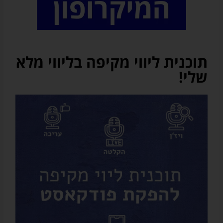
של
אודיובריין
ו/או
על
שיתופי
פעולה
תוכנית ליווי מקיפה בליווי מלא
עם
שלי!
שירותים
/
חנויות
צד
ג'
רלוונטיות
(בכל
מקרה
המייל
שלכם
לא
יועבר
לאף
גורם
צד