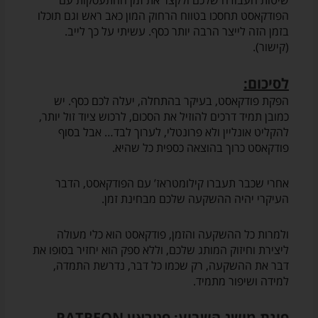
שיטות העבודה שלכם ולקצר את זמן ההתעסקות עם
הפודקאסט תחסכו בטווח הרחוק המון כאב ראש וגם תוכלו
בזמן הזה לייצר הרבה יותר כסף. עשיתי על כך לייב.
(קישור).
לסיכום:
הפקת פודקאסט, בעיקר בהתחלה, יעלה לכם כסף. יש
כמובן תמיד דרכים להוזיל את הסכום, לרכוש ציוד זול יותר,
להקליט אונליין ולא פרונטלי, לערוך לבד… אבל בסוף
פודקאסט כרוך בהוצאה כספית כל שהיא.
אחרי שכבר תעברו קילומטראז’ עם הפודקאסט, הדבר
העיקרי יהיה ההשקעה שלכם מבחינת זמן.
ולמרות כל ההשקעה והזמן, פודקאסט הוא כלי מעולה
ליצירת וחיזוק המותג שלכם, וללא ספק הוא יחזיר בסופו את
דבר את ההשקעה, רק שכמו כל דבר, נדרשת התמדה,
למידה ושיפור מתמיד.
פינת מושג השבוע: פטראון PATREON