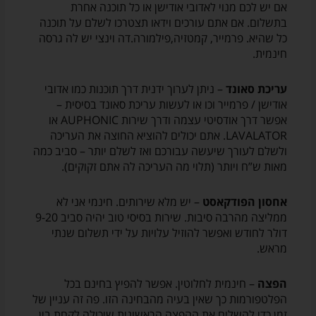
אם יש לכם מנוי לאדובי אודישן או כל תוכנה אחרת
בתשלום. אם אתם עורכים וידאו תצטרכו לשלם על תוכנה
כל שהיא. פרמייר, קמטזיה,פילמורה.דה וינצי יש לה גרסה
חינמית.
עריכת סאונד
– ניתן לערוך ידנית דרך תוכנות כמו אדובי
אודישן / פרמייר וכו או לעשות עריכת סאונד בסיסית –
אפשר דרך אודסיטי עצמה ודרך שירות AUPHONIC או
LAVALATOR. אתם יכולים להוציא החוצה את העריכה
ולשלם לעורך שיעשה עבורכם ואז לשלם יותר – סביב כמה
מאות ש”ח ויותר (תלוי מה העריכה לה אתם זקוקים).
אחסון הפודקאסט
– יש מלא שירותים. חינמי אני לא
ממליצה מהרבה סיבות. שירות בסיסי טוב יהיה סביב 9-20
דולר לחודש ואפשר להוזיל עלויות על ידי תשלום שנתי
מראש.
הפצה
– חינמית לחלוטין. אפשר להפיץ בחינם בכל
הפלטפורמות כך שאין בעיה מהבחינה הזו. פה זה עניין של
זמן כדי להשלים את ההפצה הראשונית שיכולה לקחת בין