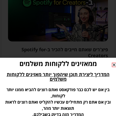
פיצ’רים שאתם חייבים להכיר ב-Spotify for
Creators
פיצ׳רים בספוטיפיי להגדלת המעורבות והקשר עם המאזינים שאתם
ממאזינים ללקוחות משלמים
פשוט חייבים להכיר ולהשתמש בהם! הפיצ’רים הללו יעזרו לכם
להגדיל את המעורבות של קהל המאזינים שלכם, יעזרו
המדריך ליצירת תוכן שיהפוך יותר מאזינים ללקוחות
משלמים
קראו עוד »
בין אם יש לכם כבר פודקאסט ואתם רוצים להביא ממנו יותר
לקוחות,
ובין אם אתם רק מתחילים עכשיו להקליט ואתם רוצים לראות
תוצאות יותר מהר,
המדריך הזה בדיוק בשבילכם.