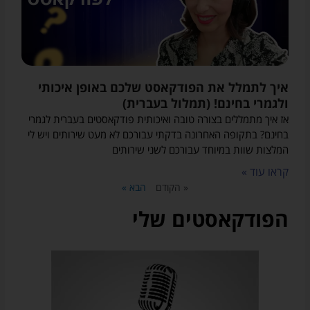
אלי
מעת
לעת
מיילים
פרסומיים
על
שירותים
איך לתמלל את הפודקאסט שלכם באופן איכותי
ומוצרים
ולגמרי בחינם! (תמלול בעברית)
של
אז איך מתמללים בצורה טובה ואיכותית פודקאסטים בעברית לגמרי
אודיובריין
בחינם? בתקופה האחרונה בדקתי עבורכם לא מעט שירותים ויש לי
ו/או
המלצות שוות במיוחד עבורכם לשני שירותים
על
שיתופי
קראו עוד »
פעולה
« הקודם
הבא »
עם
שירותים
הפודקאסטים שלי
/
חנויות
צד
ג'
רלוונטיות
(בכל
מקרה