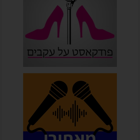
המייל
שלכם
לא
יועבר
לאף
גורם
צד
ג')