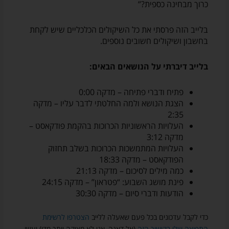
כרוך מבחינה כספית?”
בלייב הזה פרסתי את כל השיקולים הכלכליים שיש לקחת
בחשבון ושיקולים חשובים נוספים.
בלייב דיברתי על הנושאים הבאים:
פתיח ודברי פתיחה – מדקה 0:00
הצגת הנושא ולמה החלטתי לדבר עליו – מדקה
2:35
העלויות הראשוניות הכרוכות בהקמת פודקאסט –
מדקה 3:12
העלויות המתמשכות הכרוכות בשלב תחזוק
הפודקאסט – מדקה 18:33
כמה מילים לסיכום – מדקה 21:13
פינת מושג השבוע: “פטראון” – מדקה 24:15
הודעות ודברי סיום – מדקה 30:30
כדי לקבל עדכונים בכל פעם שאעלה ללייב
הצטרפו לרשימת
התפוצה שלי בקישור הזה
(אל דאגה, אני לא מציקה יותר מדי) ועשו