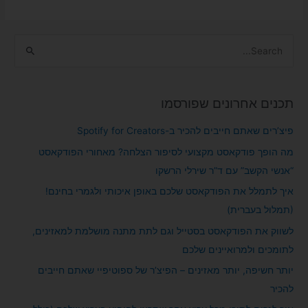
S
e
a
תכנים אחרונים שפורסמו
r
c
פיצ’רים שאתם חייבים להכיר ב-Spotify for Creators
h
מה הופך פודקאסט מקצועי לסיפור הצלחה? מאחורי הפודקאסט
f
“אנשי הקשב” עם ד”ר שירלי הרשקו
o
איך לתמלל את הפודקאסט שלכם באופן איכותי ולגמרי בחינם!
r
(תמלול בעברית)
:
לשווק את הפודקאסט בסטייל וגם לתת מתנה מושלמת למאזינים,
לתומכים ולמרואיינים שלכם
יותר חשיפה, יותר מאזינים – הפיצ’ר של ספוטיפיי שאתם חייבים
להכיר