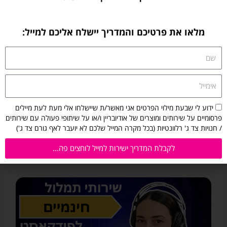
מלאו את פרטיכם והמדריך יישלח אליכם למייל:
שם
מה הופך פודקאסט מקצועי לסיפור הצלחה?
אימייל
מאחורי הפודקאסט “אנשי הקשב” עם ד”ר שירלי
הרשקו
https://www.youtube.com/watch?v=qPoyDNgc7-g
הסכמה
ידוע לי שבעת מילוי הפרטים אני מאשר/ת שיישלחו אלי מעת לעת מיילים
קישורים לפודקאסט “אנשי הקשב” עם ד”ר שירלי הרשקו
לקבלת
פרסומיים על שירותים ומוצרים של אודיובריין ו/או על שיתופי פעולה עם שירותים
בפלטפורמות: בפרק זה אני מארחת את ד”ר שירלי הרשקו, מומחית
מיילים
/ חנויות צד ג' רלוונטיות (בכל מקרה המייל שלכם לא יועבר לאף גורם צד ג')
להפרעות קשב, מאבחנת, מטפלת, חוקרת באוניברסיטה
מאודיובריין:
ידוע
לקבלת המדריך ישירות למייל לוחצים פה...
קראו עוד »
לי
שבעת
מילוי
הפרטים
אני
מאשר/ת
שיישלחו