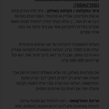
הפודקאסט):
ציוד ההקלטה / הקלטה באולפן
– ציוד תלוי צרכים (כמה
אנשים מקליטים, אונליין או פרונטלי, האם רוצים הקלטת
גיבוי או לא ועוד…). עלות הציוד יכולה להתחיל מכמה מאות
שקלים בודדים למיקרופון אחד עם ציוד נלווה ועד כמה
אלפי שקלים.
העלות המשוערת להקלטה של שני אנשים פרונטלית
יעלה סביב 1500 ש”ח, העלות המשוערת להקלטה אונליין
היא הרבה פחות, שכן כל צד דואג לרוב לציוד שלו. הוא יכול
אף להיות 200-300 ש”ח.
אם מקליטים באולפן, מה שלא משתלם לטווח הרחוק אבל
מעולה אם רוצים רק “לבדוק דופק” לגבי עניין הפקת
הפודקאסט, העלות נעה סביב 150 ש”ח לשעת הקלטה
ותעלה יותר אם רוצים גם שירותים נוספים.
עריכת הפודקאסט
– רצוי להתחיל עם תוכנת עריכה
חינמית (אודסיטי) ולא לרוץ לרכוש תוכנות בתשלום, אלא