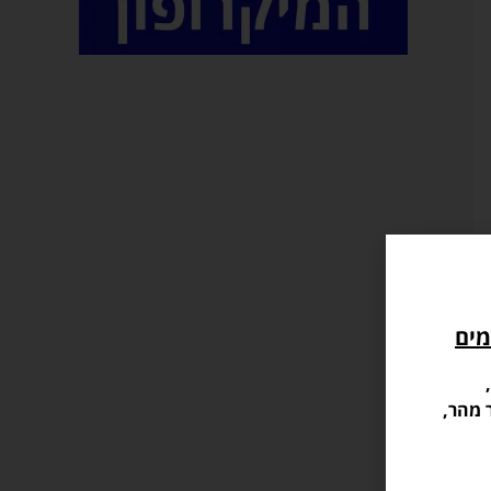
מים
 מהר,