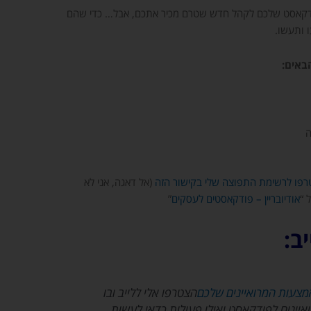
פודקאסט שלכם לקהל חדש שטרם מכיר אתכם, אבל… כדי שהם
 ותעשו.
באים:
ה
פו לרשימת התפוצה שלי בקישור הזה
(אל דאגה, אני לא
 “
אודיובריין – פודקאסטים לעסקים
”
ב:
צעות המרואיינים שלכם
הצטרפו אלי ללייב ובו
איינים לפודקאסט ואילו פעולות כדאי לעשות