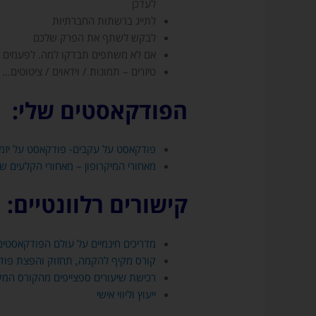
לעדכן
פרסומיים
לתייג ברשתות החברתיות
על
לבקש לשתף את הפרק שלכם
שירותים
אם לא משתפים תבדקו למה. לפעמים 
ומוצרים
טיזרים – תמונות / וידאוים / ציטוטים…
של
אודיובריין
הפודקאסטים שלי:
ו/או
על
שיתופי
פודקאסט על עקבים- פודקאסט על יזמו
פעולה
מאחורי המיקרופון – מאחורי הקלעים ש
עם
שירותים
קישורים רלוונטיים:
/
חנויות
צד
מדריכים חינמיים על עולם הפודקאסטים
ג'
קורס מקיף להקמה, תחזוק והפצת פו
רלוונטיות
רכישת שיעורים ספצייפים מהקורס המק
(בכל
מקרה
ייעוץ וליווי אישי
המייל