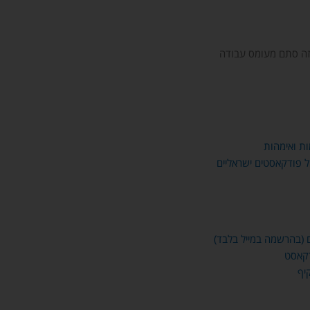
זה סתם מעומס עבודה
ת ואימהות
ל פודקאסטים ישראליים
 (בהרשמה במייל בלבד)
דקאסט
יף