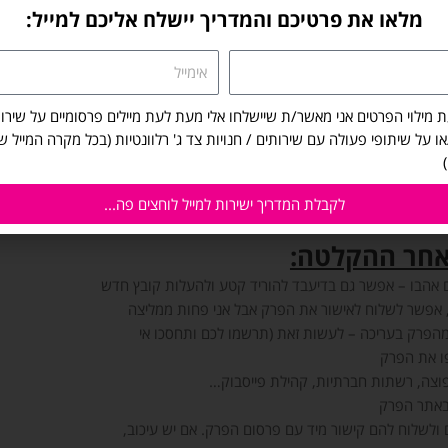
מלאו את פרטיכם והמדריך יישלח אליכם למייל:
מהלך ההקלטה:
אימייל
יעשה להם שיווק מעולה – תגרמו להם להרגיש בנוח במהלך
 שרצו
ת מילוי הפרטים אני מאשר/ת שיישלחו אלי מעת לעת מיילים פרסומיים על שירות
ת או תתעמתו איתם במהלך הפרק
/או על שיתופי פעולה עם שירותים / חנויות צד ג' רלוונטיות (בכל מקרה המייל 
ותם לפינה
ם הם מדברים המון או מתרחקים מהנושאים המרכזיים של
לקבלת המדריך ישירות למייל לוחצים פה...
אחר ההקלטה:
אהבו – אפשר גם בדיעבד להוריד קטע ולהעלות קובץ חדש
ו), אפשר לשלוח לאישור את הפרק אבל אני פחות ממליצה
מהפרק בעריכה – לעשות זאת (תרשמו לכם ותחסכו אי
פו את הפרק
צה, רשתות חברתיות, קהילת פייסבוק…
באתר הפרק
ולשלוח להם קישור מיד עם פרסום הפרק. אם יש עיכוב,