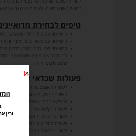
למרות הסיכום, אני ממליצה לצפות בהקלטת הלי
למה שרשום בסיכום, ולעיתים עונה גם על שאלו
טיפים לבחירת מרואייני
מרואיינים עם קהל גדול ועם מספר גדו
מרואיינים עם סיפור סופר מעניין ומיוחד
מרואיינים שיש להם יכולת וורבלית טובה
כדי לקדם את העסק שלכם אתם יכולים ל
שעשו ולנתח אותה
פעולות שכדאי לעשות לפ
לעשות תיאום ציפיות לקראת הפרק – לב
המדר
השיחה / ראיון, מה המטרה שלכם וכל 
לבדוק איך הם רוצים שתציגו אותם, טיי
ב
לעשות הקלטת ניסיון – חשוב וגם עוזר
ובין א
לומר שניתן לערוך הכל כך שירגישו בנו
לעשות סמול טוק גם אחרי שלוחצים ע
לומר שגם אתם מתרגשים