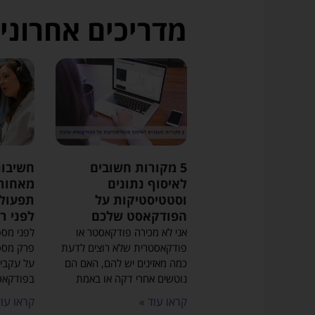
שלכם
מדריכים אחרוני
לא
יועבר
לאף
גורם
צד
ג')
5 מקורות חשובים
חשיבות
לאיסוף נתונים
מאחורי
וסטטיסטיקות על
תפעול 
הפודקאסט שלכם
לפני רא
אני לא מכירה פודקאסטר או
לפני מס
פודקאסטרית שלא רוצים לדעת
כמה מאזינים יש להם, האם הם
על עקבים
נוטשים אחרי דקה או באמת
בפודקאסט
קראו עוד »
קראו עוד