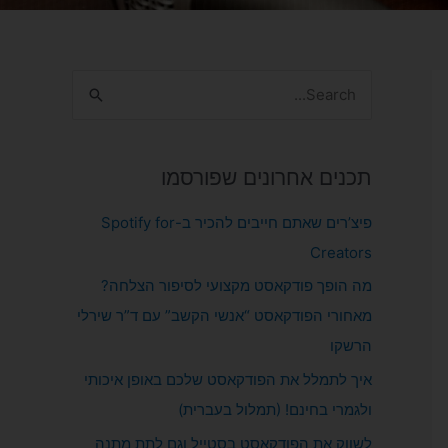
S
e
a
תכנים אחרונים שפורסמו
r
c
פיצ’רים שאתם חייבים להכיר ב-Spotify for
h
Creators
f
מה הופך פודקאסט מקצועי לסיפור הצלחה?
o
מאחורי הפודקאסט “אנשי הקשב” עם ד”ר שירלי
r
הרשקו
:
איך לתמלל את הפודקאסט שלכם באופן איכותי
ולגמרי בחינם! (תמלול בעברית)
לשווק את הפודקאסט בסטייל וגם לתת מתנה