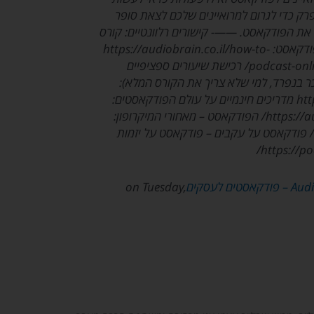
רק כדי לגרום למרואיינים שלכם לצאת סופר
 את הפודקאסט. ——- קישורים רלוונטיים: קורס
האונליין המקיף שלי להפקת פודקאסט: https://audiobrain.co.il/how-to-
podcast-online-comprehensive-course/ רכישת שיעורים ספציפיים
ר בנפרד, למי שלא צריך את הקורס המלא):
https://audiobrain.co.il/shop מדריכים חינמיים על עולם הפודקאסטים:
https://audiobrain.co.il/free-guides/ הפודקאסט – מאחורי המיקרופון:
https://behindthemic.co.il/ פודקאסט על עקבים – פודקאסט על יזמות
‎ on Tuesday,