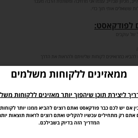
יב, מכיוון שבלייב עצמו אני מרחיבה ומשתפת הרבה מעבר
ת ששואלים אותי תוך כדי.
ם לפודקאסט:
ל של עוקבים
הביא כמרואיינים לקוחות שליוויתם ולהראות את הדרך
ממאזינים ללקוחות משלמים
ני ההקלטה:
דוק על מה הם רוצים ולא רוצים לדבר, נקודות לקראת
יך ליצירת תוכן שיהפוך יותר מאזינים ללקוחות משל
פרט חשוב
טלים…
ין אם יש לכם כבר פודקאסט ואתם רוצים להביא ממנו יותר לקוחות,
 להפיג את המתח
ם אתם רק מתחילים עכשיו להקליט ואתם רוצים לראות תוצאות יותר
ח, אם הם צריכים לקחת שלוק מים, לזוז, לסדר את האוזניות…
המדריך הזה בדיוק בשבילכם.
ל כפתור ההקלטה, להפיג מתח